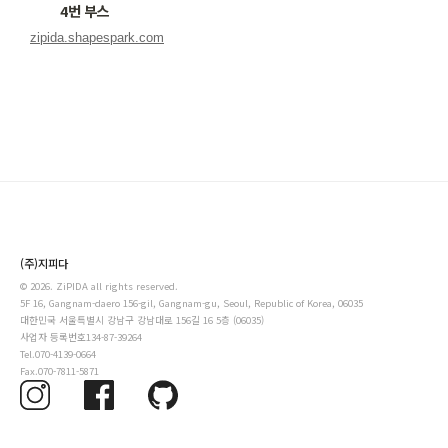
4번 부스
(주)지피다
©
2026
. ZiPIDA all rights reserved.
5F 16, Gangnam-daero 156-gil, Gangnam-gu, Seoul, Republic of Korea, 06035
대한민국 서울특별시 강남구 강남대로 156길 16 5층 (06035)
사업자 등록번호
134-87-39264
Tel.
070-4139-0664
Fax.
070-7811-5871