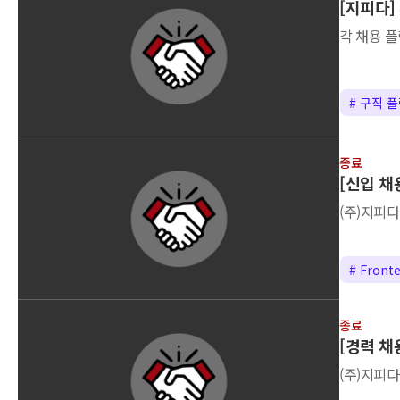
[지피다]
각 채용 플
# 구직 
종료
[신입 채
(주)지피다
# Front
종료
[경력 채
(주)지피다