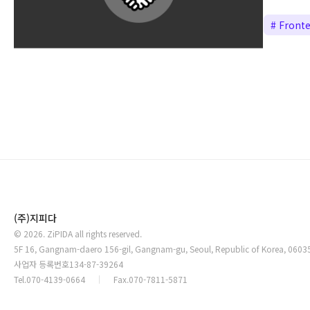
# Front
(주)지피다
©
2026
. ZiPIDA all rights reserved.
5F 16, Gangnam-daero 156-gil, Gangnam-gu, Seoul, Republic of Korea, 0603
사업자 등록번호
134-87-39264
Tel.
070-4139-0664
Fax.
070-7811-5871